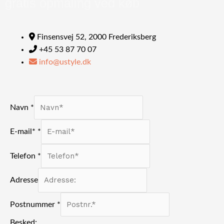
gratis opmåling ved køb
Finsensvej 52, 2000 Frederiksberg
+45 53 87 70 07
info@ustyle.dk
Navn
*
E-mail*
*
Telefon
*
Adresse
Postnummer
*
Besked: