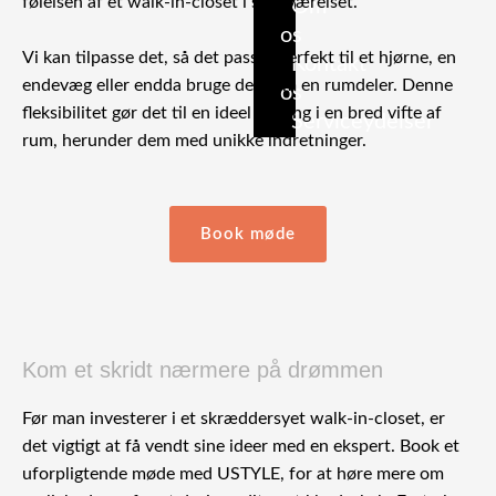
følelsen af et walk-in-closet i soveværelset.
Om
os
Vi kan tilpasse det, så det passer perfekt til et hjørne, en
Kontakt
endevæg eller endda bruge det som en rumdeler. Denne
os
fleksibilitet gør det til en ideel løsning i en bred vifte af
Serviceydelser
rum, herunder dem med unikke indretninger.
Book møde
Kom et skridt nærmere på drømmen
Før man investerer i et skræddersyet walk-in-closet, er
det vigtigt at få vendt sine ideer med en ekspert. Book et
uforpligtende møde med USTYLE, for at høre mere om