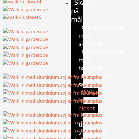
Skabe
på
mål
Garderobeskabe
med
skydedøre
Garderobeskabe
med
hængsler
Fritstående
skab
Walk-
in
closet
Skab
til
skråvægge