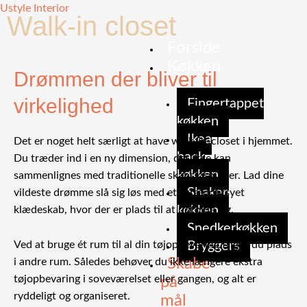
Gå
Ustyle Interior
Walk-in closet
til
indholdet
Forside
Køkken
Drømmen der bliver til
virkelighed
Fingertappet
køkken
Ikea
Det er noget helt særligt at have walk-in-closet i hjemmet.
hack
Du træder ind i en ny dimension, der ikke kan
køkken
sammenlignes med traditionelle skabsløsninger. Lad dine
Shaker
vildeste drømme slå sig løs med et skræddersyet
køkken
klædeskab, hvor der er plads til at udfolde sig.
Snedkerkøkken
Ved at bruge ét rum til al din tøjopbevaring frigør du plads
Bryggers
Skabe
i andre rum. Således behøver du ikke længere ekstra
tøjopbevaring i soveværelset eller gangen, og alt er
på
ryddeligt og organiseret.
mål