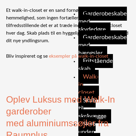
Et walk-in-closet er en sand fornøjelse: Det er den
Garderobeskabe
hemmelighed, som ingen fortæller dig – hvor
med
tilfredsstillende det er at træde ind i din walk-in-closet
skydedøre
hver dag. Skab plads til en hyggelig stol og et spejl, og nyd
Garderobeskabe
dit nye yndlingsrum.
med
hængsler
Bliv inspireret og se
eksempler på walk-in-closet
.
Fritstående
skab
Walk-
in
closet
Oplev Luksus med Walk-In
Skab
til
garderober
skråvægge
med aluminiumssøjler fra
Skab
under
Raumplus