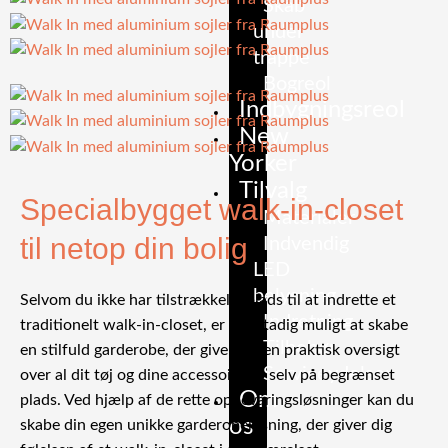
Skab
under
trappe
Bogreol
Indbygningsreol
New
Yorker
Tilvalg
Specialbygget walk-in-closet
Materialer
til netop din bolig
Indvendig
LED
belysning
Selvom du ikke har tilstrækkelig plads til at indrette et
Indretning
traditionelt walk-in-closet, er det stadig muligt at skabe
Tilbehør
en stilfuld garderobe, der giver dig en praktisk oversigt
Serviceydelser
over al dit tøj og dine accessoires – selv på begrænset
Om
plads. Ved hjælp af de rette opbevaringsløsninger kan du
os
skabe din egen unikke garderobeløsning, der giver dig