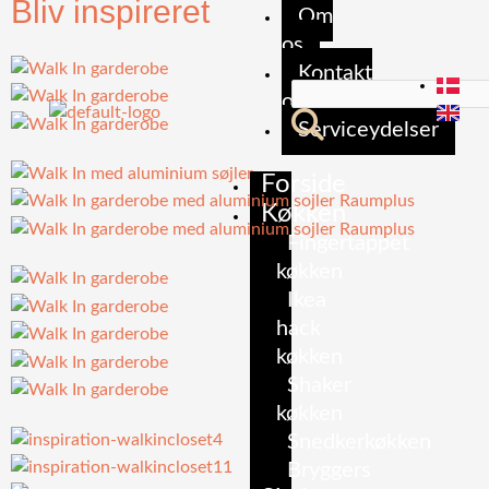
Bliv inspireret
Om
os
Kontakt
os
Serviceydelser
Forside
Køkken
Fingertappet
køkken
Ikea
hack
køkken
Shaker
køkken
Snedkerkøkken
Bryggers