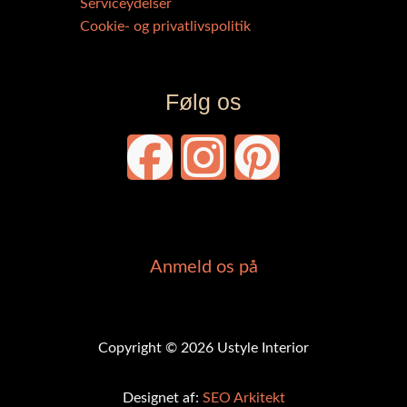
Serviceydelser
Cookie- og privatlivspolitik
Følg os
F
I
P
a
n
i
c
s
n
Anmeld os på
e
t
t
b
a
e
Copyright © 2026 Ustyle Interior
o
g
r
Designet af:
SEO Arkitekt