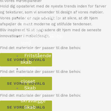
til vores møbelpaneler
mål
Hold dig opdateret med de nyeste trends inden for farver
og teksturer, som vi anvender til design af vores møbler.
Garderobeskabe
Vores paneler er nøje udvalgt for at sikre, at dit hjem
med
afspejler de mest moderne og stilfulde tendenser.
skydedøre
Bliv inspireret til at opgradere dit hjem med de seneste
Garderobeskabe
innovationer i møbeldesign.
med
Find det materiale der passer til dine behov.
hængsler
Fritstående
SE VORES UDVALG
skab
Walk-
Find det materiale der passer til dine behov.
in
closet
SE VORES UDVALG
Skab
til
Find det materiale der passer til dine behov.
skråvægge
Skab
SE VORES UDVALG