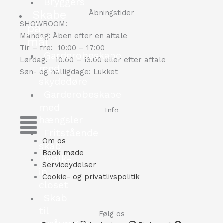
Bryggers
Skabe
Åbningstider
SHOWROOM:
på
Mandag:
Åben efter en aftale
mål
Tir – fre: 10:00 – 17:00
Garderobeskabe
Lørdag: 10:00 – 13:00 eller efter aftale
med
Søn- og helligdage: Lukket
skydedøre
Garderobeskabe
med
Info
hængsler
Fritstående
Om os
skab
Book møde
Walk-
Serviceydelser
in
Cookie- og privatlivspolitik
closet
Skab
til
Følg os