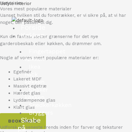
Materialer
Gå
Menu
Ustyle Interior
Vores mest populære materialer
til
Uanset hvilken stil du foretrækker, er vi sikre på, at vi har
indholdet
noget, der passer til dig.
Forside
Køkken
Kun din fantasi sætter grænserne for det nye
garderobeskab eller køkken, du drømmer om.
Fingertappet
Nogle af vores mest populære materialer er:
køkken
Ikea
Egefinér
hack
Lakeret MDF
køkken
Massivt egetræ
Shaker
Hærdet glas
køkken
Lyddæmpende glas
Snedkerkøkken
Klart glas
Bryggers
Skabe
BOOK MØDE
på
Udforsk de seneste trends inden for farver og teksturer