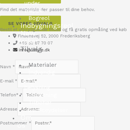
under
Find det materiale der passer til dine behov.
trappe
Bogreol
SE VORES UDVALG
Indbygningsreol
Bestil et uforpligtende tilbud og få gratis opmåling ved køb
New
Finsensvej 52, 2000 Frederiksberg
Yorker
+45 53 87 70 07
Tilvalg
info@ustyle.dk
Materialer
Navn
*
Indvendig
LED
E-mail
*
belysning
Indretning
Telefon*
*
Tilbehør
Serviceydelser
Adresse
Om
Postnummer
*
os