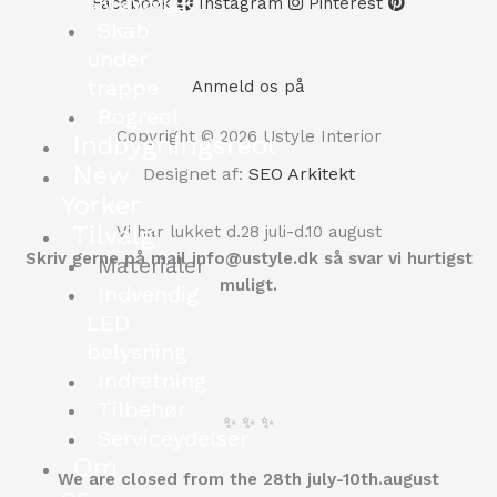
skråvægge
Facebook
Instagram
Pinterest
Skab
under
trappe
Anmeld os på
Bogreol
Copyright © 2026 Ustyle Interior
Indbygningsreol
New
Designet af:
SEO Arkitekt
Yorker
Tilvalg
Vi har lukket d.28 juli-d.10 august
Skriv gerne på mail info@ustyle.dk så svar vi hurtigst
Materialer
muligt.
Indvendig
LED
belysning
Indretning
Tilbehør
✨ ✨ ✨
Serviceydelser
Om
We are closed from the 28th july-10th.august