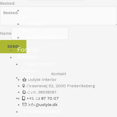
Besked:
Om
os
Kontakt
os
Name
Serviceydelser
SEND
Forside
Køkken
Fingertappet
køkken
Kontakt
Ikea
Ustyle Interior
hack
Finsensvej 52, 2000 Frederiksberg
køkken
CVR: 38938061
Shaker
+45 53 87 70 07
køkken
info@ustyle.dk
Snedkerkøkken